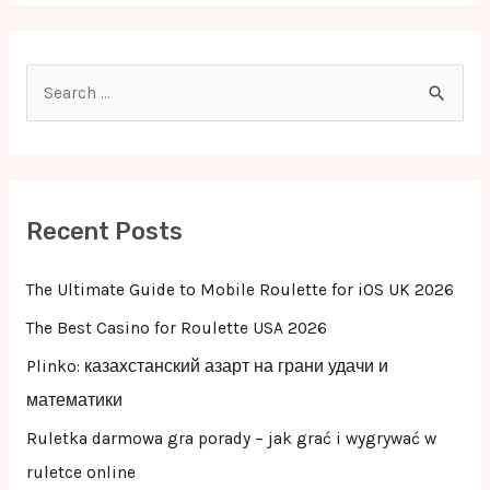
S
e
a
r
c
Recent Posts
h
f
The Ultimate Guide to Mobile Roulette for iOS UK 2026
o
The Best Casino for Roulette USA 2026
r
Plinko: казахстанский азарт на грани удачи и
:
математики
Ruletka darmowa gra porady – jak grać i wygrywać w
ruletce online