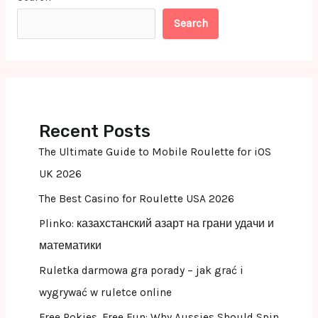
Search
Recent Posts
The Ultimate Guide to Mobile Roulette for iOS
UK 2026
The Best Casino for Roulette USA 2026
Plinko: казахстанский азарт на грани удачи и
математики
Ruletka darmowa gra porady – jak grać i
wygrywać w ruletce online
Free Pokies, Free Fun: Why Aussies Should Spin