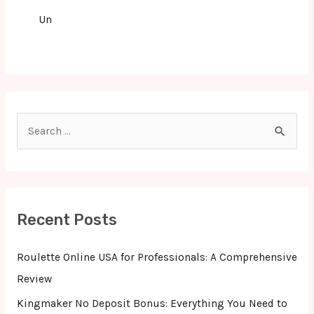
Un
S
e
a
r
c
Recent Posts
h
f
Roulette Online USA for Professionals: A Comprehensive
o
Review
r
Kingmaker No Deposit Bonus: Everything You Need to