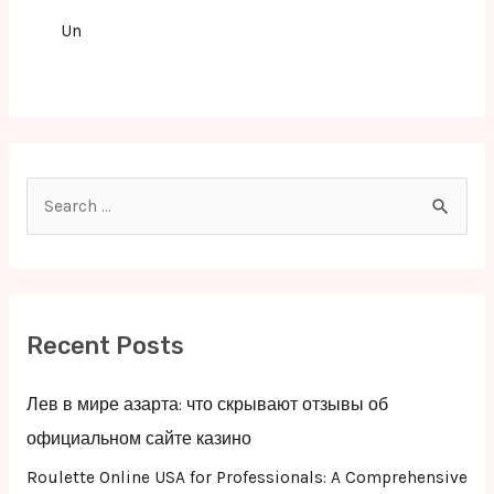
Un
S
e
a
r
c
Recent Posts
h
f
Лев в мире азарта: что скрывают отзывы об
o
официальном сайте казино
r
Roulette Online USA for Professionals: A Comprehensive