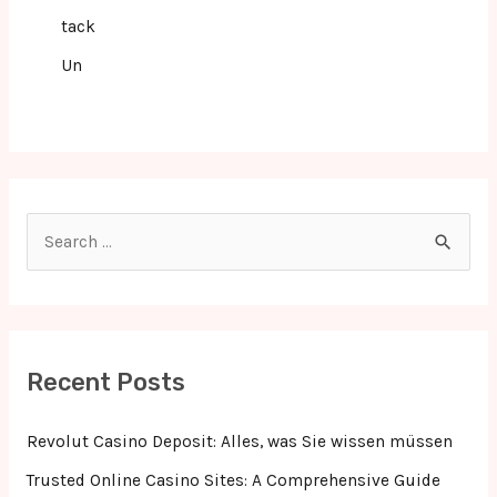
tack
Un
S
e
a
r
c
Recent Posts
h
f
Revolut Casino Deposit: Alles, was Sie wissen müssen
o
Trusted Online Casino Sites: A Comprehensive Guide