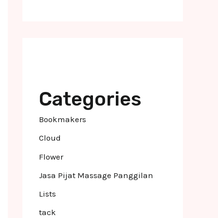
Categories
Bookmakers
Cloud
Flower
Jasa Pijat Massage Panggilan
Lists
tack