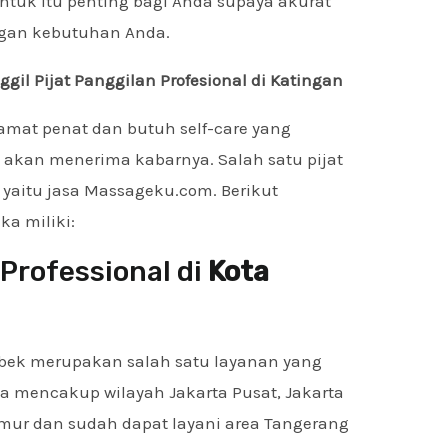
uk itu penting bagi Anda supaya akurat
ngan kebutuhan Anda.
l Pijat Panggilan Profesional di Katingan
mat penat dan butuh self-care yang
 akan menerima kabarnya. Salah satu pijat
yaitu jasa Massageku.com. Berikut
a miliki:
 Professional di
Kota
abek merupakan salah satu layanan yang
a mencakup wilayah Jakarta Pusat, Jakarta
Timur dan sudah dapat layani area Tangerang