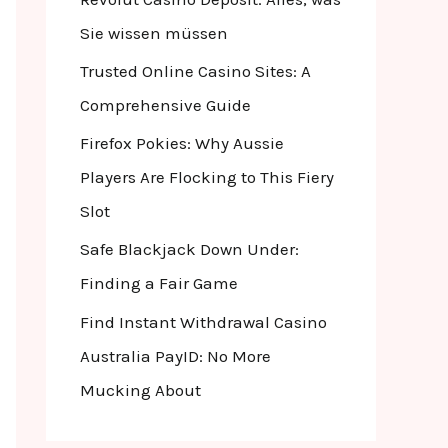
o
Sie wissen müssen
r
Trusted Online Casino Sites: A
:
Comprehensive Guide
Firefox Pokies: Why Aussie
Players Are Flocking to This Fiery
Slot
Safe Blackjack Down Under:
Finding a Fair Game
Find Instant Withdrawal Casino
Australia PayID: No More
Mucking About