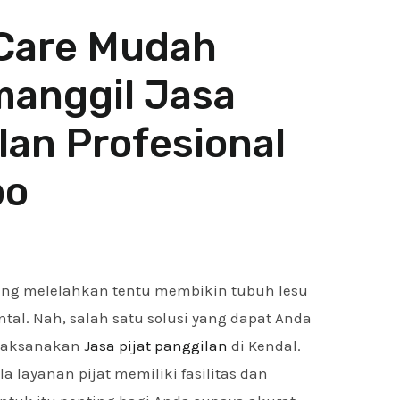
-Care Mudah
anggil Jasa
lan Profesional
bo
yang melelahkan tentu membikin tubuh lesu
tal. Nah, salah satu solusi yang dapat Anda
laksanakan
Jasa pijat panggilan
di Kendal.
a layanan pijat memiliki fasilitas dan