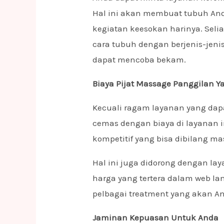
Hal ini akan membuat tubuh An
kegiatan keesokan harinya. Seli
cara tubuh dengan berjenis-jen
dapat mencoba bekam.
Biaya Pijat Massage Panggilan Y
Kecuali ragam layanan yang dapa
cemas dengan biaya di layanan i
kompetitif yang bisa dibilang ma
Hal ini juga didorong dengan laya
harga yang tertera dalam web l
pelbagai treatment yang akan A
Jaminan Kepuasan Untuk Anda