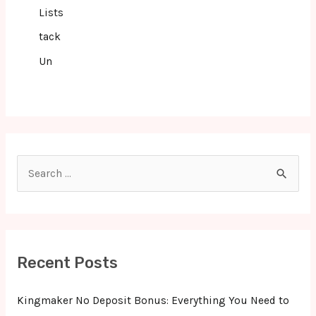
Lists
tack
Un
S
e
a
r
c
Recent Posts
h
f
Kingmaker No Deposit Bonus: Everything You Need to