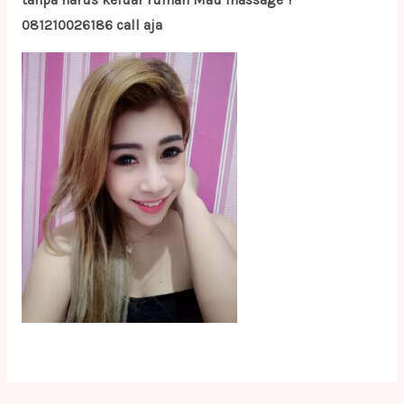
tanpa harus keluar rumah Mau massage ?
081210026186 call aja