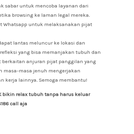
ak sabar untuk mencoba layanan dari
tika browsing ke laman legal mereka.
at Whatsapp untuk melaksanakan pijat
apat lantas meluncur ke lokasi dan
refleksi yang bisa memanjakan tubuh dan
at berkaitan anjuran pijat panggilan yang
gah masa-masa jenuh mengerjakan
n kerja lainnya. Semoga membantu!
bikin relax tubuh tanpa harus keluar
86 call aja