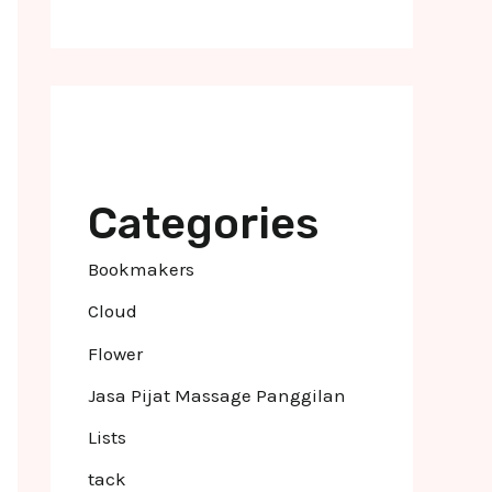
Categories
Bookmakers
Cloud
Flower
Jasa Pijat Massage Panggilan
Lists
tack