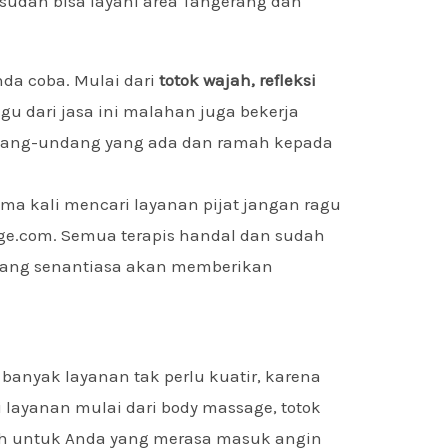
 sudah bisa layani area Tangerang dan
da coba. Mulai dari
totok wajah, refleksi
egu dari jasa ini malahan juga bekerja
undang-undang yang ada dan ramah kepada
ama kali mencari layanan pijat jangan ragu
ge.com. Semua terapis handal dan sudah
t yang senantiasa akan memberikan
anyak layanan tak perlu kuatir, karena
layanan mulai dari body massage, totok
alah untuk Anda yang merasa masuk angin