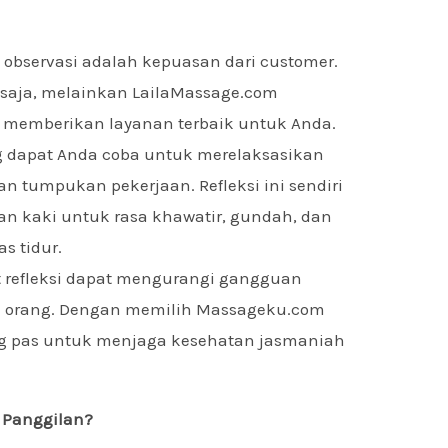
observasi adalah kepuasan dari customer.
i saja, melainkan LailaMassage.com
 memberikan layanan terbaik untuk Anda.
ang dapat Anda coba untuk merelaksasikan
n tumpukan pekerjaan. Refleksi ini sendiri
 kaki untuk rasa khawatir, gundah, dan
s tidur.
at refleksi dapat mengurangi gangguan
an orang. Dengan memilih Massageku.com
ng pas untuk menjaga kesehatan jasmaniah
 Panggilan?