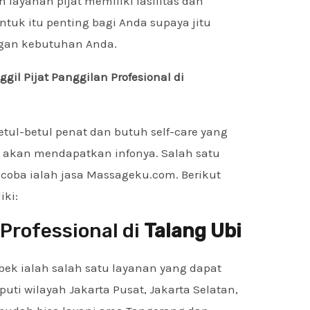
 layanan pijat memiliki fasilitas dan
uk itu penting bagi Anda supaya jitu
ngan kebutuhan Anda.
l Pijat Panggilan Profesional di
tul-betul penat dan butuh self-care yang
 akan mendapatkan infonya. Salah satu
 coba ialah jasa Massageku.com. Berikut
iki:
 Professional di
Talang Ubi
bek ialah salah satu layanan yang dapat
ti wilayah Jakarta Pusat, Jakarta Selatan,