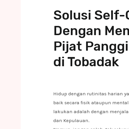
Solusi Self
Dengan Mem
Pijat Panggi
di Tobadak
Hidup dengan rutinitas harian 
baik secara fisik ataupun mental
lakukan adalah dengan menjal
dan Kepulauan.