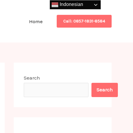
Indonesian
Home
Call: 0857-1831-8584
Search
Search