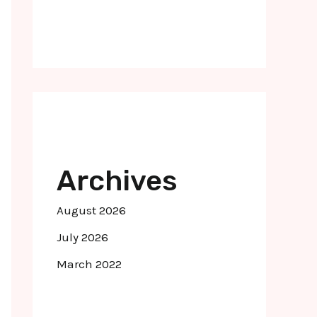
Archives
August 2026
July 2026
March 2022