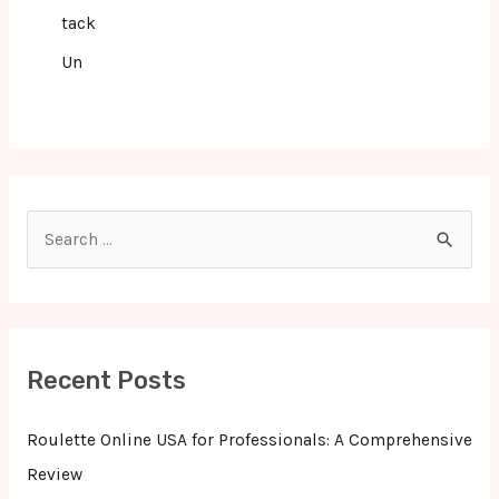
tack
Un
S
e
a
r
c
Recent Posts
h
f
Roulette Online USA for Professionals: A Comprehensive
o
Review