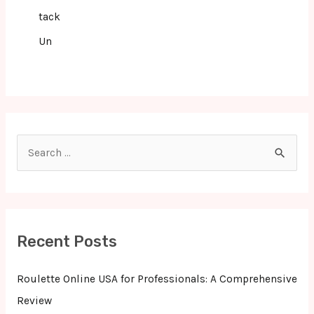
tack
Un
S
e
a
r
c
Recent Posts
h
f
Roulette Online USA for Professionals: A Comprehensive
o
Review