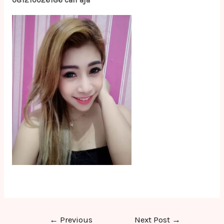
081210026186 call aja
Post
←
Previous
Next Post
→