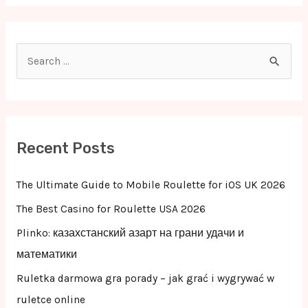
S
e
a
r
c
Recent Posts
h
f
The Ultimate Guide to Mobile Roulette for iOS UK 2026
o
The Best Casino for Roulette USA 2026
r
Plinko: казахстанский азарт на грани удачи и
:
математики
Ruletka darmowa gra porady – jak grać i wygrywać w
ruletce online