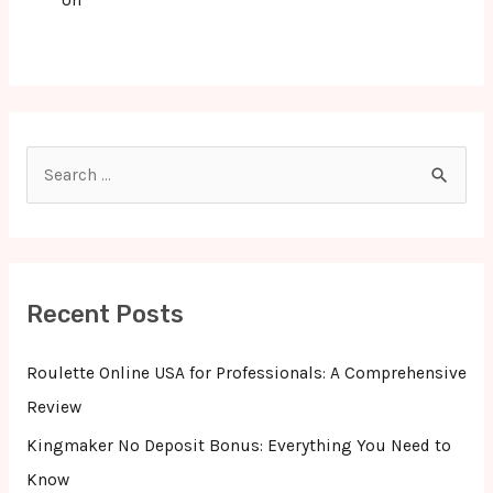
Un
S
e
a
r
c
Recent Posts
h
f
Roulette Online USA for Professionals: A Comprehensive
o
Review
r
Kingmaker No Deposit Bonus: Everything You Need to
:
Know