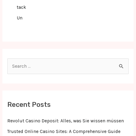
tack
Un
S
e
a
r
c
Recent Posts
h
f
Revolut Casino Deposit: Alles, was Sie wissen müssen
o
Trusted Online Casino Sites: A Comprehensive Guide