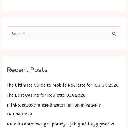
S
e
a
r
c
Recent Posts
h
f
The Ultimate Guide to Mobile Roulette for iOS UK 2026
o
The Best Casino for Roulette USA 2026
r
Plinko: казахстанский азарт на грани удачи и
:
математики
Ruletka darmowa gra porady – jak grać i wygrywać w