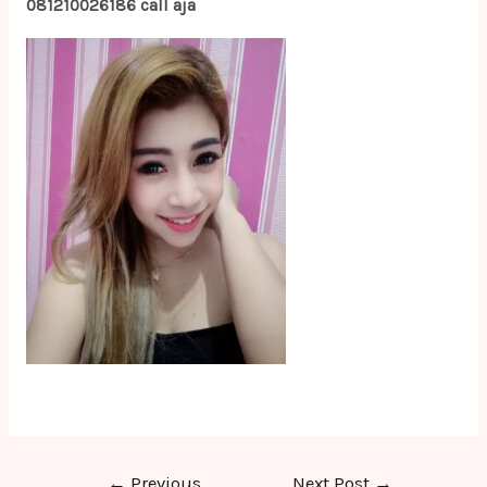
081210026186 call aja
Post
←
Previous
Next Post
→