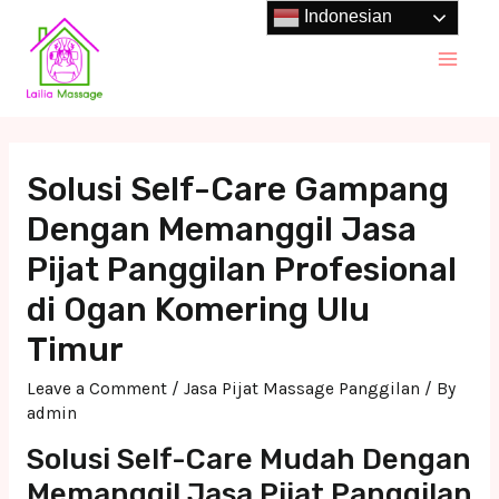
Skip
Indonesian
to
Main
content
Men
Solusi Self-Care Gampang
Dengan Memanggil Jasa
Pijat Panggilan Profesional
di Ogan Komering Ulu
Timur
Leave a Comment
/
Jasa Pijat Massage Panggilan
/ By
admin
Solusi Self-Care Mudah Dengan
Memanggil Jasa Pijat Panggilan