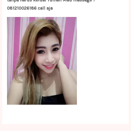
tanpa harus keluar rumah Mau massage ?
081210026186 call aja