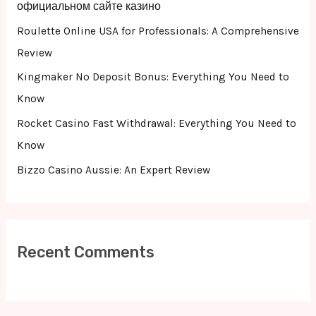
o
официальном сайте казино
r
Roulette Online USA for Professionals: A Comprehensive
:
Review
Kingmaker No Deposit Bonus: Everything You Need to
Know
Rocket Casino Fast Withdrawal: Everything You Need to
Know
Bizzo Casino Aussie: An Expert Review
Recent Comments