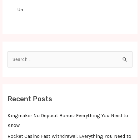
Un
S
e
a
r
c
Recent Posts
h
f
Kingmaker No Deposit Bonus: Everything You Need to
o
Know
r
Rocket Casino Fast Withdrawal: Everything You Need to