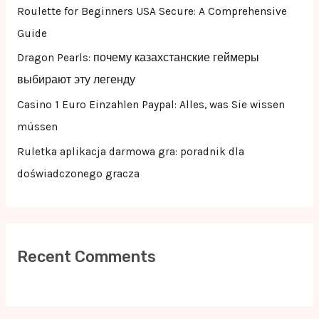
r
Roulette for Beginners USA Secure: A Comprehensive
:
Guide
Dragon Pearls: почему казахстанские геймеры
выбирают эту легенду
Casino 1 Euro Einzahlen Paypal: Alles, was Sie wissen
müssen
Ruletka aplikacja darmowa gra: poradnik dla
doświadczonego gracza
Recent Comments