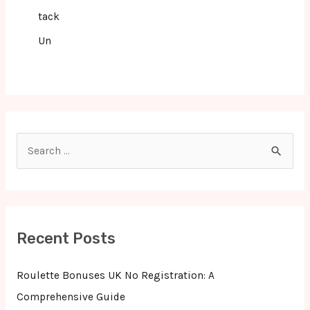
tack
Un
S
e
a
r
c
Recent Posts
h
f
Roulette Bonuses UK No Registration: A
o
Comprehensive Guide