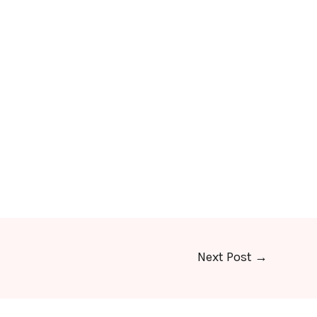
Next Post
→