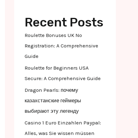
Recent Posts
Roulette Bonuses UK No
Registration: A Comprehensive
Guide
Roulette for Beginners USA
Secure: A Comprehensive Guide
Dragon Pearls: почему
казахстанские геймеры
выбирают эту легенду
Casino 1 Euro Einzahlen Paypal:
Alles, was Sie wissen müssen