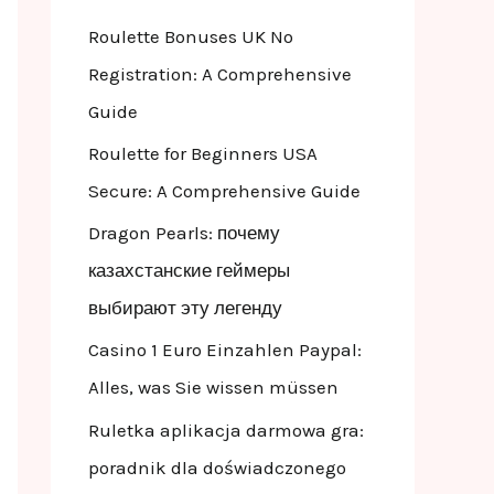
f
Roulette Bonuses UK No
o
Registration: A Comprehensive
r
Guide
:
Roulette for Beginners USA
Secure: A Comprehensive Guide
Dragon Pearls: почему
казахстанские геймеры
выбирают эту легенду
Casino 1 Euro Einzahlen Paypal:
Alles, was Sie wissen müssen
Ruletka aplikacja darmowa gra:
poradnik dla doświadczonego