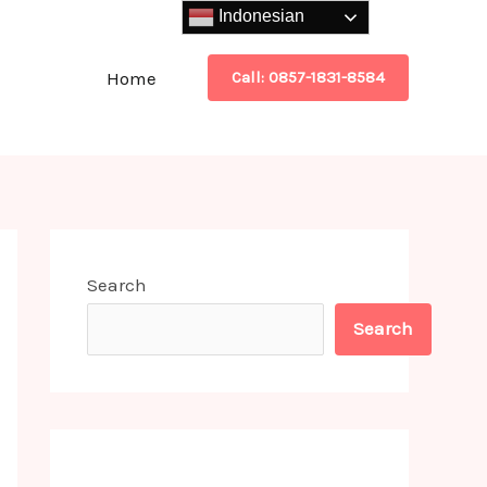
Indonesian
Home
Call: 0857-1831-8584
Search
Search