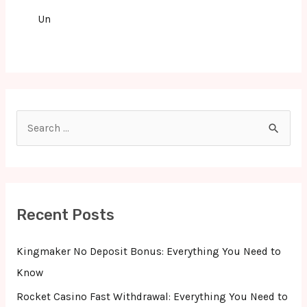
Un
S
e
a
r
c
Recent Posts
h
f
Kingmaker No Deposit Bonus: Everything You Need to
o
Know
r
Rocket Casino Fast Withdrawal: Everything You Need to