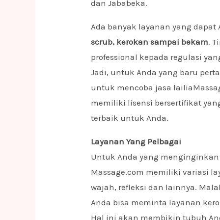
dan Jababeka.
Ada banyak layanan yang dapat 
scrub, kerokan sampai bekam
. 
professional kepada regulasi y
Jadi, untuk Anda yang baru pert
untuk mencoba jasa lailiaMassa
memiliki lisensi bersertifikat 
terbaik untuk Anda.
Layanan Yang Pelbagai
Untuk Anda yang menginginkan b
Massage.com memiliki variasi la
wajah, refleksi dan lainnya. M
Anda bisa meminta layanan kero
Hal ini akan membikin tubuh A