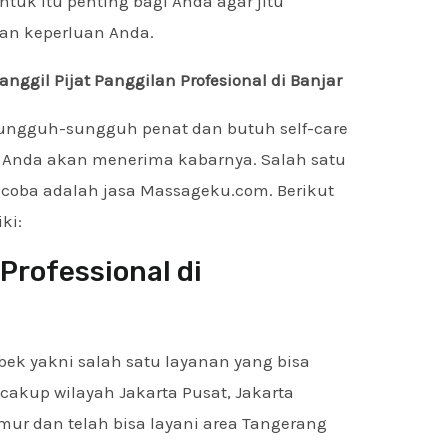
uk itu penting bagi Anda agar jitu
an keperluan Anda.
gil Pijat Panggilan Profesional di Banjar
ungguh-sungguh penat dan butuh self-care
 Anda akan menerima kabarnya. Salah satu
 coba adalah jasa Massageku.com. Berikut
ki:
Professional di
bek yakni salah satu layanan yang bisa
akup wilayah Jakarta Pusat, Jakarta
Timur dan telah bisa layani area Tangerang