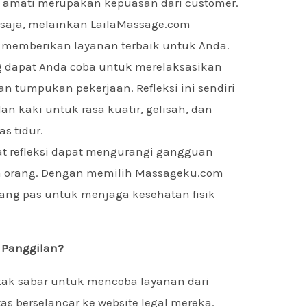
 amati merupakan kepuasan dari customer.
i saja, melainkan LailaMassage.com
 memberikan layanan terbaik untuk Anda.
ang dapat Anda coba untuk merelaksasikan
n tumpukan pekerjaan. Refleksi ini sendiri
 kaki untuk rasa kuatir, gelisah, dan
s tidur.
jat refleksi dapat mengurangi gangguan
pa orang. Dengan memilih Massageku.com
ng pas untuk menjaga kesehatan fisik
 Panggilan?
ak sabar untuk mencoba layanan dari
s berselancar ke website legal mereka.