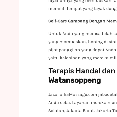
layanannya yang memuaskan. Unt
memilih tempat yang layak deng
Self-Care Gampang Dengan Memang
Untuk Anda yang merasa telah s
yang memuaskan, hening di sini
pijat panggilan yang dapat Anda
yaitu kelebihan yang mereka mili
Terapis Handal dan 
Watansoppeng
Jasa lailiaMassage.com jabodeta
Anda coba. Layanan mereka menc
Selatan, Jakarta Barat, Jakarta 