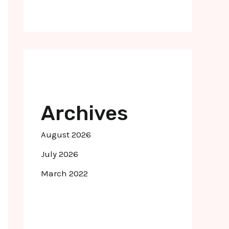
Archives
August 2026
July 2026
March 2022