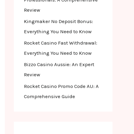
r
Review
:
Kingmaker No Deposit Bonus:
Everything You Need to Know
Rocket Casino Fast Withdrawal:
Everything You Need to Know
Bizzo Casino Aussie: An Expert
Review
Rocket Casino Promo Code AU: A
Comprehensive Guide