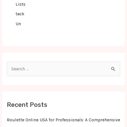
Lists
tack
Un
S
e
a
r
c
Recent Posts
h
f
Roulette Online USA for Professionals: A Comprehensive
o