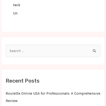
tack
Un
S
e
a
r
c
Recent Posts
h
f
Roulette Online USA for Professionals: A Comprehensive
o
Review