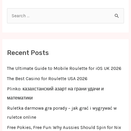
S
e
a
r
c
Recent Posts
h
f
The Ultimate Guide to Mobile Roulette for iOS UK 2026
o
The Best Casino for Roulette USA 2026
r
Plinko: казахстанский азарт на грани удачи и
:
математики
Ruletka darmowa gra porady – jak grać i wygrywać w
ruletce online
Free Pokies, Free Fun: Why Aussies Should Spin for Nix