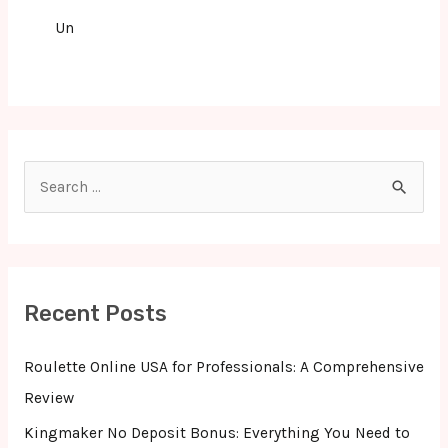
Un
S
e
a
r
c
Recent Posts
h
f
Roulette Online USA for Professionals: A Comprehensive
o
Review
r
Kingmaker No Deposit Bonus: Everything You Need to