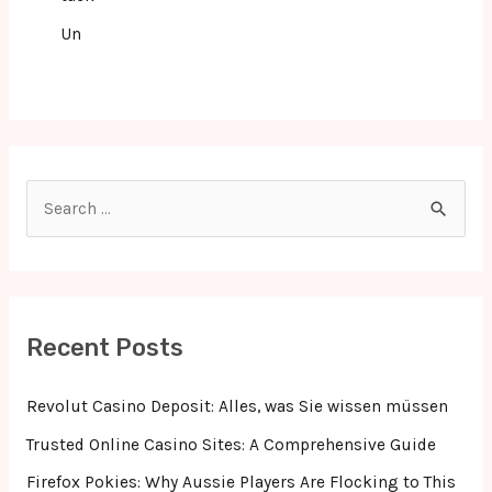
Un
S
e
a
r
c
Recent Posts
h
f
Revolut Casino Deposit: Alles, was Sie wissen müssen
o
Trusted Online Casino Sites: A Comprehensive Guide
r
Firefox Pokies: Why Aussie Players Are Flocking to This