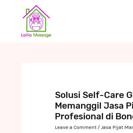
Skip
to
content
Solusi Self-Care
Memanggil Jasa Pi
Profesional di Bo
Leave a Comment
/
Jasa Pijat M