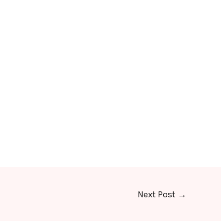
Next Post
→