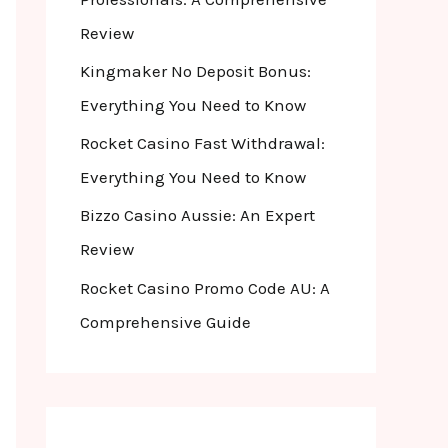
r
Review
:
Kingmaker No Deposit Bonus:
Everything You Need to Know
Rocket Casino Fast Withdrawal:
Everything You Need to Know
Bizzo Casino Aussie: An Expert
Review
Rocket Casino Promo Code AU: A
Comprehensive Guide