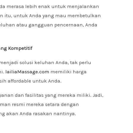
nda merasa lebih enak untuk menjalankan
ian itu, untuk Anda yang mau membetulkan
eluhan atau gangguan pencernaan, Anda
ang Kompetitif
menjadi solusi keluhan Anda, tak perlu
ni.
lailiaMassage.com
memiliki harga
sih affordable untuk Anda.
anan dan fasilitas yang mereka miliki. Jadi,
laman resmi mereka setara dengan
g akan Anda rasakan nantinya.