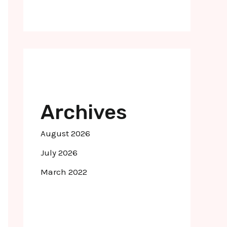
Archives
August 2026
July 2026
March 2022