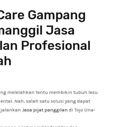
-Care Gampang
anggil Jasa
lan Profesional
ah
yang melelahkan tentu membikin tubuh lesu
ntal. Nah, salah satu solusi yang dapat
njalankan
Jasa pijat panggilan
di Tojo Una-