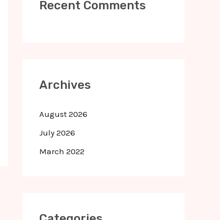
Recent Comments
Archives
August 2026
July 2026
March 2022
Categories