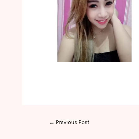
Post
←
Previous Post
navigation