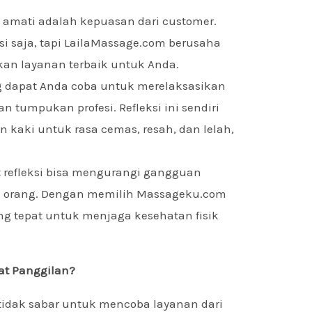
 amati adalah kepuasan dari customer.
si saja, tapi LailaMassage.com berusaha
an layanan terbaik untuk Anda.
ang dapat Anda coba untuk merelaksasikan
 tumpukan profesi. Refleksi ini sendiri
 kaki untuk rasa cemas, resah, dan lelah,
at refleksi bisa mengurangi gangguan
an orang. Dengan memilih Massageku.com
g tepat untuk menjaga kesehatan fisik
t Panggilan?
idak sabar untuk mencoba layanan dari