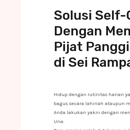
Solusi Self
Dengan Mem
Pijat Panggi
di Sei Ramp
Hidup dengan rutinitas harian 
bagus secara lahiriah ataupun me
Anda lakukan yakni dengan me
Una.