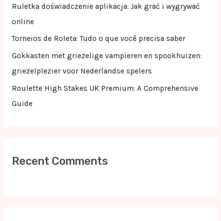
o
Ruletka doświadczenie aplikacja: Jak grać i wygrywać
r
online
:
Torneios de Roleta: Tudo o que você precisa saber
Gokkasten met griezelige vampieren en spookhuizen:
griezelplezier voor Nederlandse spelers
Roulette High Stakes UK Premium: A Comprehensive
Guide
Recent Comments