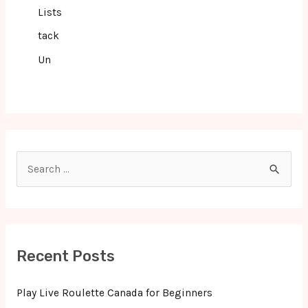
Lists
tack
Un
S
e
a
r
c
Recent Posts
h
f
Play Live Roulette Canada for Beginners