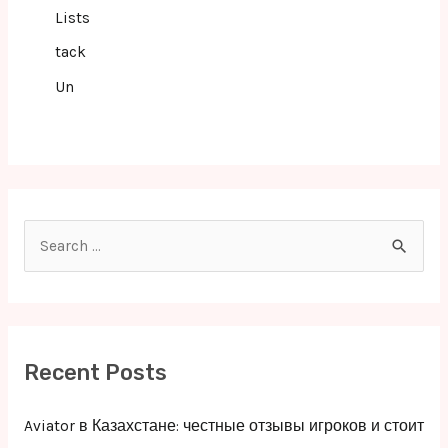
Lists
tack
Un
S
e
a
r
c
Recent Posts
h
f
Aviator в Казахстане: честные отзывы игроков и стоит