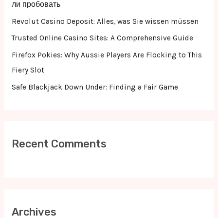
o
ли пробовать
r
Revolut Casino Deposit: Alles, was Sie wissen müssen
:
Trusted Online Casino Sites: A Comprehensive Guide
Firefox Pokies: Why Aussie Players Are Flocking to This
Fiery Slot
Safe Blackjack Down Under: Finding a Fair Game
Recent Comments
Archives