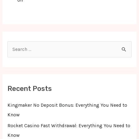
Un
S
e
a
r
c
Recent Posts
h
f
Kingmaker No Deposit Bonus: Everything You Need to
o
Know
r
Rocket Casino Fast Withdrawal: Everything You Need to
:
Know