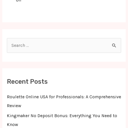
Un
S
e
a
r
c
Recent Posts
h
f
Roulette Online USA for Professionals: A Comprehensive
o
Review
r
Kingmaker No Deposit Bonus: Everything You Need to
:
Know