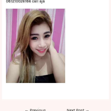
081210026186 call aja
Post
←
Previous
Next Post
→