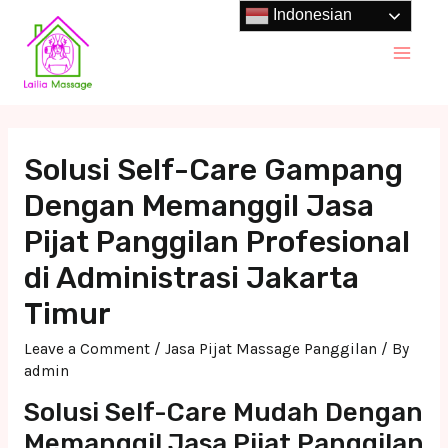
Skip
Indonesian
to
Main
content
Men
Solusi Self-Care Gampang
Dengan Memanggil Jasa
Pijat Panggilan Profesional
di Administrasi Jakarta
Timur
Leave a Comment
/
Jasa Pijat Massage Panggilan
/ By
admin
Solusi Self-Care Mudah Dengan
Memanggil Jasa Pijat Panggilan