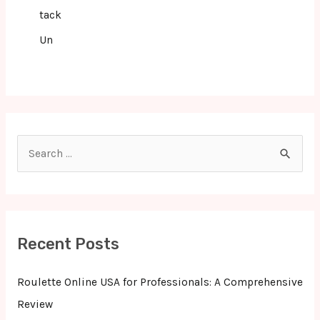
tack
Un
S
e
a
r
c
Recent Posts
h
f
Roulette Online USA for Professionals: A Comprehensive
o
Review