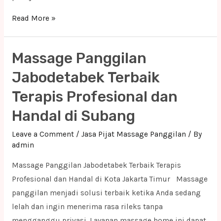
Massage
Read More »
Panggilan
Jabodetabek
Massage Panggilan
Terbaik
Terapis
Jabodetabek Terbaik
Profesional
Terapis Profesional dan
dan
Handal di Subang
Handal
di
Leave a Comment
/
Jasa Pijat Massage Panggilan
/ By
Tarogong
admin
Kidul
Massage Panggilan Jabodetabek Terbaik Terapis
Profesional dan Handal di Kota Jakarta Timur Massage
panggilan menjadi solusi terbaik ketika Anda sedang
lelah dan ingin menerima rasa rileks tanpa
mengganggu privasi. Layanan massage home ini dapat