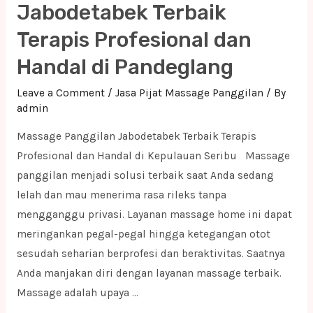
Terapis
Jabodetabek Terbaik
Profesional
Terapis Profesional dan
dan
Handal di Pandeglang
Handal
di
Leave a Comment
/
Jasa Pijat Massage Panggilan
/ By
Kota
admin
Jakarta
Massage Panggilan Jabodetabek Terbaik Terapis
Selatan
Profesional dan Handal di Kepulauan Seribu Massage
panggilan menjadi solusi terbaik saat Anda sedang
lelah dan mau menerima rasa rileks tanpa
mengganggu privasi. Layanan massage home ini dapat
meringankan pegal-pegal hingga ketegangan otot
sesudah seharian berprofesi dan beraktivitas. Saatnya
Anda manjakan diri dengan layanan massage terbaik.
Massage adalah upaya …