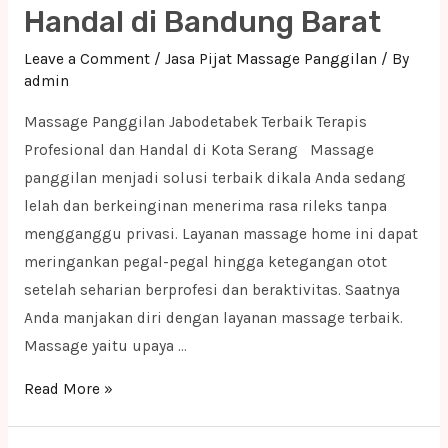
Handal di Bandung Barat
Handal
di
Leave a Comment
/
Jasa Pijat Massage Panggilan
/ By
Cirebon
admin
Massage Panggilan Jabodetabek Terbaik Terapis
Profesional dan Handal di Kota Serang Massage
panggilan menjadi solusi terbaik dikala Anda sedang
lelah dan berkeinginan menerima rasa rileks tanpa
mengganggu privasi. Layanan massage home ini dapat
meringankan pegal-pegal hingga ketegangan otot
setelah seharian berprofesi dan beraktivitas. Saatnya
Anda manjakan diri dengan layanan massage terbaik.
Massage yaitu upaya …
Massage
Read More »
Panggilan
Jabodetabek