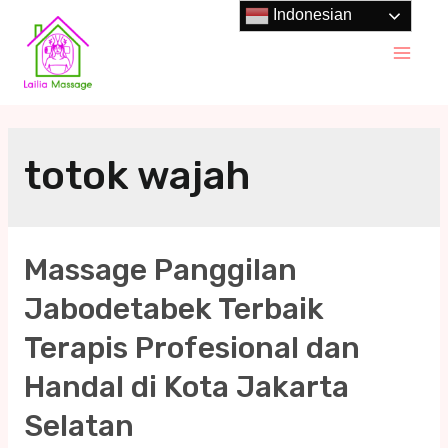
Skip
Indonesian
to
Main
content
Men
totok wajah
Massage Panggilan
Jabodetabek Terbaik
Terapis Profesional dan
Handal di Kota Jakarta
Selatan