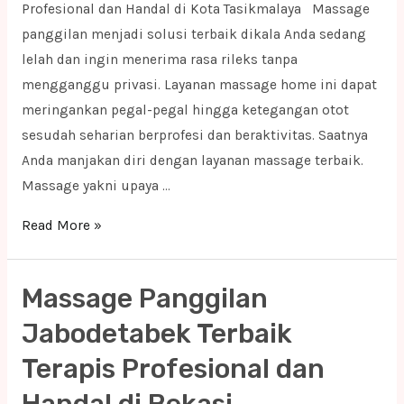
Profesional dan Handal di Kota Tasikmalaya Massage
panggilan menjadi solusi terbaik dikala Anda sedang
lelah dan ingin menerima rasa rileks tanpa
mengganggu privasi. Layanan massage home ini dapat
meringankan pegal-pegal hingga ketegangan otot
sesudah seharian berprofesi dan beraktivitas. Saatnya
Anda manjakan diri dengan layanan massage terbaik.
Massage yakni upaya …
Massage
Read More »
Panggilan
Jabodetabek
Massage Panggilan
Terbaik
Terapis
Jabodetabek Terbaik
Profesional
Terapis Profesional dan
dan
Handal