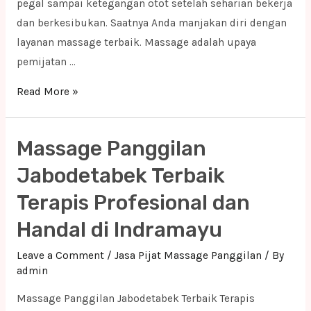
pegal sampai ketegangan otot setelah seharian bekerja
dan berkesibukan. Saatnya Anda manjakan diri dengan
layanan massage terbaik. Massage adalah upaya
pemijatan …
Massage
Read More »
Panggilan
Jabodetabek
Massage Panggilan
Terbaik
Terapis
Jabodetabek Terbaik
Profesional
Terapis Profesional dan
dan
Handal di Indramayu
Handal
di
Leave a Comment
/
Jasa Pijat Massage Panggilan
/ By
Kota
admin
Cirebon
Massage Panggilan Jabodetabek Terbaik Terapis