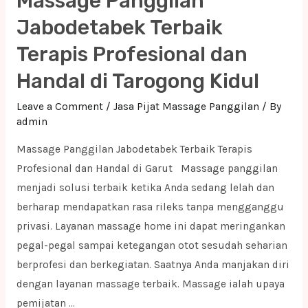
Massage Panggilan
Terbaik
Terapis
Jabodetabek Terbaik
Profesional
Terapis Profesional dan
dan
Handal di Tarogong Kidul
Handal
di
Leave a Comment
/
Jasa Pijat Massage Panggilan
/ By
Bekasi
admin
Massage Panggilan Jabodetabek Terbaik Terapis
Profesional dan Handal di Garut Massage panggilan
menjadi solusi terbaik ketika Anda sedang lelah dan
berharap mendapatkan rasa rileks tanpa mengganggu
privasi. Layanan massage home ini dapat meringankan
pegal-pegal sampai ketegangan otot sesudah seharian
berprofesi dan berkegiatan. Saatnya Anda manjakan diri
dengan layanan massage terbaik. Massage ialah upaya
pemijatan …