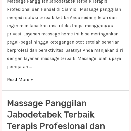
Massage Panggilan Jabodetabek Terbaik Terapis
Profesional dan Handal di Ciamis Massage panggilan
menjadi solusi terbaik ketika Anda sedang lelah dan
ingin mendapatkan rasa rileks tanpa mengganggu
privasi. Layanan massage home ini bisa meringankan
pegal-pegal hingga ketegangan otot setelah seharian
berprofesi dan beraktivitas. Saatnya Anda manjakan diri
dengan layanan massage terbaik. Massage ialah upaya
pemijatan …
Massage
Read More »
Panggilan
Jabodetabek
Massage Panggilan
Terbaik
Terapis
Jabodetabek Terbaik
Profesional
Terapis Profesional dan
dan