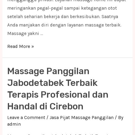
meringankan pegal-pegal sampai ketegangan otot
setelah seharian bekerja dan berkesibukan. Saatnya
Anda manjakan diri dengan layanan massage terbaik.
Massage yakni …
Massage
Read More »
Panggilan
Jabodetabek
Massage Panggilan
Terbaik
Terapis
Jabodetabek Terbaik
Profesional
Terapis Profesional dan
dan
Handal di Cirebon
Handal
di
Leave a Comment
/
Jasa Pijat Massage Panggilan
/ By
Subang
admin