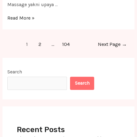
Massage yakni upaya …
Massage
Read More »
Panggilan
Jabodetabek
Posts
Terbaik
1
2
…
104
Next Page
→
pagination
Terapis
Profesional
dan
Search
Handal
Search
di
Serang
Recent Posts