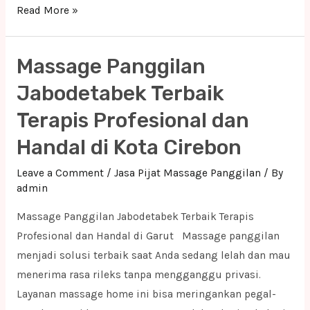
Massage
Read More »
Panggilan
Jabodetabek
Massage Panggilan
Terbaik
Terapis
Jabodetabek Terbaik
Profesional
Terapis Profesional dan
dan
Handal di Kota Cirebon
Handal
di
Leave a Comment
/
Jasa Pijat Massage Panggilan
/ By
Pandeglang
admin
Massage Panggilan Jabodetabek Terbaik Terapis
Profesional dan Handal di Garut Massage panggilan
menjadi solusi terbaik saat Anda sedang lelah dan mau
menerima rasa rileks tanpa mengganggu privasi.
Layanan massage home ini bisa meringankan pegal-