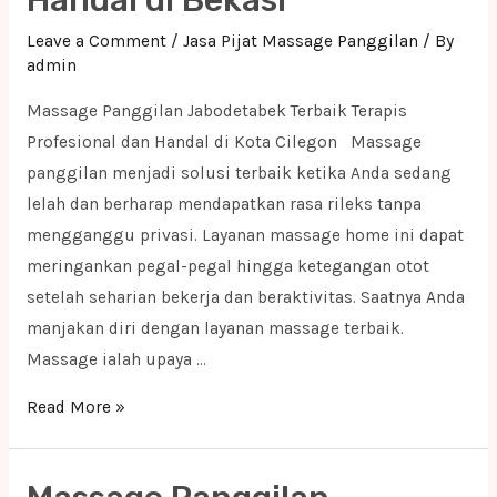
Handal di Bekasi
di
Leave a Comment
/
Jasa Pijat Massage Panggilan
/ By
Indramayu
admin
Massage Panggilan Jabodetabek Terbaik Terapis
Profesional dan Handal di Kota Cilegon Massage
panggilan menjadi solusi terbaik ketika Anda sedang
lelah dan berharap mendapatkan rasa rileks tanpa
mengganggu privasi. Layanan massage home ini dapat
meringankan pegal-pegal hingga ketegangan otot
setelah seharian bekerja dan beraktivitas. Saatnya Anda
manjakan diri dengan layanan massage terbaik.
Massage ialah upaya …
Massage
Read More »
Panggilan
Jabodetabek