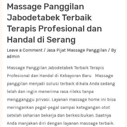
Massage Panggilan
Terbaik
Terapis
Jabodetabek Terbaik
Profesional
Terapis Profesional dan
dan
Handal di Serang
Handal
di
Leave a Comment
/
Jasa Pijat Massage Panggilan
/ By
Bandung
admin
Barat
Massage Panggilan Jabodetabek Terbaik Terapis
Profesional dan Handal di Kebayoran Baru Massage
panggilan menjadi solusi terbaik dikala Anda sedang
lelah dan ingin menerima rasa rileks tanpa
mengganggu privasi. Layanan massage home ini bisa
meringankan pegal-pegal sampai ketegangan otot
setelah seharian bekerja dan berkesibukan. Saatnya
Anda manjakan diri dengan layanan massage terbaik.